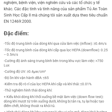
nghiệm, bệnh viện, viện nghiên cứu và các tổ chức y tế
khác. Các đặc tính và tính năng của sản phẩm Tủ An Toàn
Sinh Học Cấp II mà chúng tôi sản xuất dựa theo tiêu chuẩn
EN 12469:2000.
Đặc điểm:
-Tốc độ trung bình của dòng khí qua cửa làm việc (inflow): ≥0.4m/s
-Tốc độ trung bình của dòng khí cấp qua lọc HEPA (downflow): 0.25
– 0.5m/s
-Cường độ ánh sáng trung bình bên trong khu vực làm việc: >750
Lux
-Cường độ UV: ≥0.4µw/cm²
-Độ ồn khi vận hành dBA: ≤65
-Kiểm tra độ rò rỉ của lọc HEPA khí cấp và khí thải: ≤0.01%
-Thử nghiệm hình thái dòng khí:
+ Kiểu khói dòng khí thổi xuống bề mặt làm việc (down flow test):
dòng khí mượt từ trên xuống dưới, không bị tản ra, tụ lại hoặc tạo
điểm chết, không thoát ra khỏi tủ.