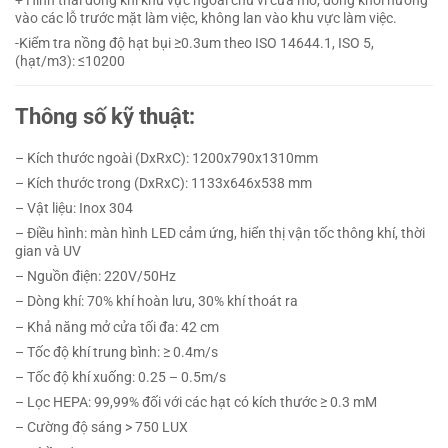
+ Hình thái dòng khí khu vực ngoài chu vi cửa mở, dòng khói hướng
vào các lỗ trước mặt làm việc, không lan vào khu vực làm việc.
-Kiểm tra nồng độ hạt bụi ≥0.3um theo ISO 14644.1, ISO 5,
(hạt/m3): ≤10200
Thông số kỹ thuật:
–
Kích thước ngoài (DxRxC): 1200x790x1310mm
–
Kích thước trong (DxRxC): 1133x646x538 mm
–
Vật liệu: Inox 304
–
Điều hình: màn hình LED cảm ứng, hiển thị vận tốc thông khí, thời
gian và UV
–
Nguồn điện: 220V/50Hz
–
Dòng khí: 70% khí hoàn lưu, 30% khí thoát ra
–
Khả năng mở cửa tối đa: 42 cm
–
Tốc độ khí trung bình: ≥ 0.4m/s
–
Tốc độ khí xuống: 0.25 – 0.5m/s
–
Lọc HEPA: 99,99% đối với các hạt có kích thước
≥
0.3 mM
–
Cường độ sáng > 750 LUX