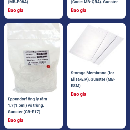
(MB‐P08A)
(Code: MB-QR4). Gunster
Bao gia
Bao gia
Storage Membrane (for
Elisa/EIA), Gunster (MB-
ESM)
Bao gia
Eppendorf ống ly tâm
1.7(1.5ml) vô trùng,
Gunster (CB-E17)
Bao gia