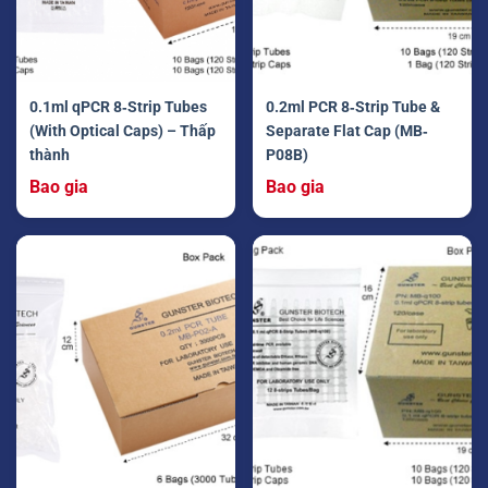
0.1ml qPCR 8‐Strip Tubes
0.2ml PCR 8‐Strip Tube &
(With Optical Caps) – Thấp
Separate Flat Cap (MB‐
thành
P08B)
Bao gia
Bao gia