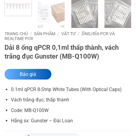
TRANG CHỦ
/
SẢN PHẨM
/
VẬT TƯ
/
ỐNG/ĐĨA PCR VÀ
REALTIME PCR
Dải 8 ống qPCR 0,1ml thấp thành, vách
trắng đục Gunster (MB-Q100W)
Báo giá
0.1ml qPCR 8-Strip White Tubes (With Optical Caps)
Vách trắng đục, thấp thành
Code: MB-Q100W
Hãng sx: Gunster – Đài Loan