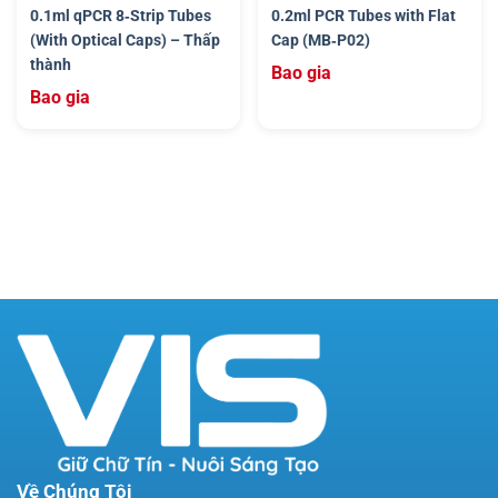
0.1ml qPCR 8‐Strip Tubes
0.2ml PCR Tubes with Flat
(With Optical Caps) – Thấp
Cap (MB‐P02)
thành
Bao gia
Bao gia
Về Chúng Tôi