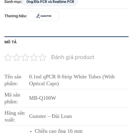
Danh mục:
Ống/Đĩa PCR và Realtime PCR
Thương hiệu:
MÔ TẢ
Đánh giá product
Tên sản
0.1ml qPCR 8-Strip White Tubes (With
phẩm:
Optical Caps)
Mã sản
MB-Q100W
phẩm:
Hãng sản
Gunster – Đài Loan
xuất:
Chiều cao ống 16 mm