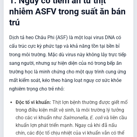
1. Nguy cơ tiềm ẩn từ thịt
nhiễm ASFV trong suất ăn bán
trú
Dịch tả heo Châu Phi (ASF) là một loại virus DNA có
cấu trúc cực kỳ phức tạp và khả năng tồn tại bền bỉ
trong môi trường. Mặc dù virus này không lây trực tiếp
sang người, nhưng sự hiện diện của nó trong bếp ăn
trường học là minh chứng cho một quy trình cung ứng
mất kiểm soát, kéo theo hàng loạt nguy cơ sức khỏe
nghiêm trọng cho trẻ nhỏ:
Độc tố vi khuẩn:
Thịt lợn bệnh thường được giết mổ
trong điều kiện mất vệ sinh, là môi trường lý tưởng
cho các vi khuẩn như
Salmonella
,
E. coli
và liên cầu
khuẩn lợn phát triển mạnh. Ngay cả khi đã nấu
chín, các độc tố chịu nhiệt của vi khuẩn vẫn có thể