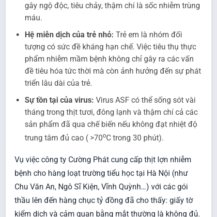
gây ngộ độc, tiêu chảy, thậm chí là sốc nhiễm trùng
máu.
Hệ miễn dịch của trẻ nhỏ:
Trẻ em là nhóm đối
tượng có sức đề kháng hạn chế. Việc tiêu thụ thực
phẩm nhiễm mầm bệnh không chỉ gây ra các vấn
đề tiêu hóa tức thời mà còn ảnh hưởng đến sự phát
triển lâu dài của trẻ.
Sự tồn tại của virus:
Virus ASF có thể sống sót vài
tháng trong thịt tươi, đông lạnh và thậm chí cả các
sản phẩm đã qua chế biến nếu không đạt nhiệt độ
o
trung tâm đủ cao ( >70
C trong 30 phút).
Vụ việc công ty Cường Phát cung cấp thịt lợn nhiễm
bệnh cho hàng loạt trường tiểu học tại Hà Nội (như
Chu Văn An, Ngô Sĩ Kiện, Vĩnh Quỳnh…) với các gói
thầu lên đến hàng chục tỷ đồng đã cho thấy: giấy tờ
kiểm dịch và cảm quan bằng mắt thường là không đủ.