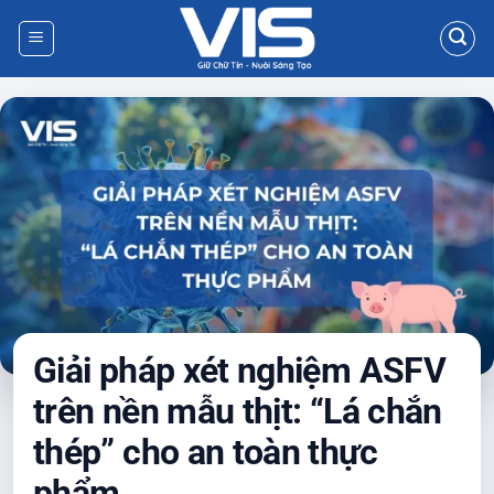
Bỏ
qua
nội
dung
Giải pháp xét nghiệm ASFV
trên nền mẫu thịt: “Lá chắn
thép” cho an toàn thực
phẩm