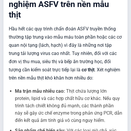
nghiệm ASFV trên nền mẫu
thịt
Hầu hết các quy trình chẩn đoán ASFV truyền thống
thường tập trung vào mẫu máu toàn phần hoặc các cơ
quan nội tạng (lách, hạch) vì đây là những nơi tập
trung tải lượng virus cao nhất. Tuy nhiên, đối với các
đơn vị thu mua, siêu thị và bếp ăn trường học, đối
tượng cần kiểm soát trực tiếp lại là
cơ thịt
. Xét nghiệm
trên nền mẫu thịt khó khăn hơn nhiều do:
Ma trận mẫu nhiễu cao:
Thịt chứa lượng lớn
protein, lipid và các hợp chất hữu cơ khác. Nếu quy
trình tách chiết không đủ mạnh, các thành phần
này sẽ gây ức chế enzyme trong phản ứng PCR, dẫn
đến kết quả âm tính giả vô cùng nguy hiểm.
Sản phẩm chế biến sâu:
Với các loại giò chả, xúc