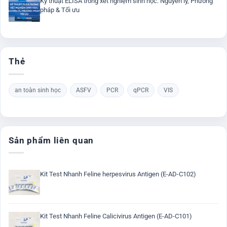
Kỹ thuật ELISA trong xét nghiệm sinh học: Nguyên lý, Phương
pháp & Tối ưu
Thẻ
an toàn sinh học
ASFV
PCR
qPCR
VIS
Sản phẩm liên quan
Kit Test Nhanh Feline herpesvirus Antigen (E-AD-C102)
Kit Test Nhanh Feline Calicivirus Antigen (E-AD-C101)