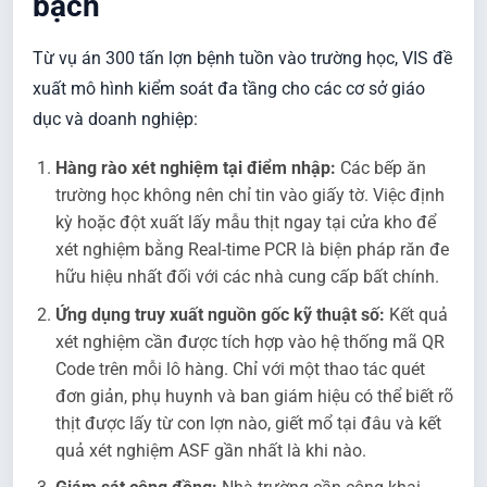
bạch
Từ vụ án 300 tấn lợn bệnh tuồn vào trường học, VIS đề
xuất mô hình kiểm soát đa tầng cho các cơ sở giáo
dục và doanh nghiệp:
Hàng rào xét nghiệm tại điểm nhập:
Các bếp ăn
trường học không nên chỉ tin vào giấy tờ. Việc định
kỳ hoặc đột xuất lấy mẫu thịt ngay tại cửa kho để
xét nghiệm bằng Real-time PCR là biện pháp răn đe
hữu hiệu nhất đối với các nhà cung cấp bất chính.
Ứng dụng truy xuất nguồn gốc kỹ thuật số:
Kết quả
xét nghiệm cần được tích hợp vào hệ thống mã QR
Code trên mỗi lô hàng. Chỉ với một thao tác quét
đơn giản, phụ huynh và ban giám hiệu có thể biết rõ
thịt được lấy từ con lợn nào, giết mổ tại đâu và kết
quả xét nghiệm ASF gần nhất là khi nào.