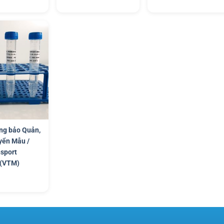
ng bảo Quản,
yển Mẫu /
nsport
(VTM)