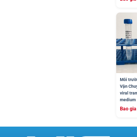
Môi trườ
Vận Chu
viral tra
medium 
Bao gia