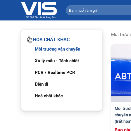
Bỏ
Tìm
qua
kiếm:
nội
dung
Môi trườn
HÓA CHẤT KHÁC
Môi trường vận chuyển
Xử lý mẫu - Tách chiết
PCR / Realtime PCR
Điện di
Hoá chất khác
Môi trườ
chuyển m
(Bất hoạ
Bao gia