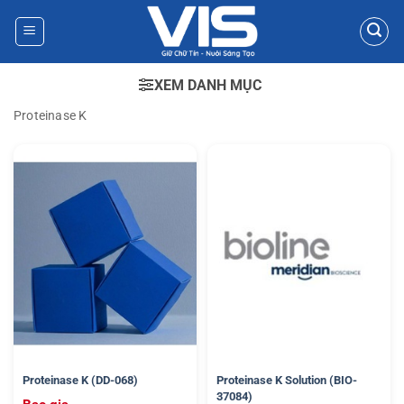
Bỏ
qua
nội
dung
XEM DANH MỤC
Proteinase K
Proteinase K (DD-068)
Proteinase K Solution (BIO-
37084)