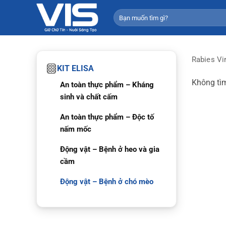
Bỏ
Tìm
qua
kiếm:
nội
dung
Rabies Vi
KIT ELISA
Không tìm
An toàn thực phẩm – Kháng
sinh và chất cấm
An toàn thực phẩm – Độc tố
nấm mốc
Động vật – Bệnh ở heo và gia
cầm
Động vật – Bệnh ở chó mèo