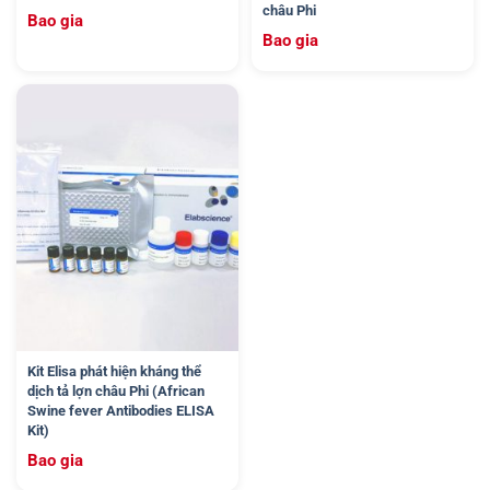
châu Phi
Bao gia
Bao gia
Kit Elisa phát hiện kháng thể
dịch tả lợn châu Phi (African
Swine fever Antibodies ELISA
Kit)
Bao gia