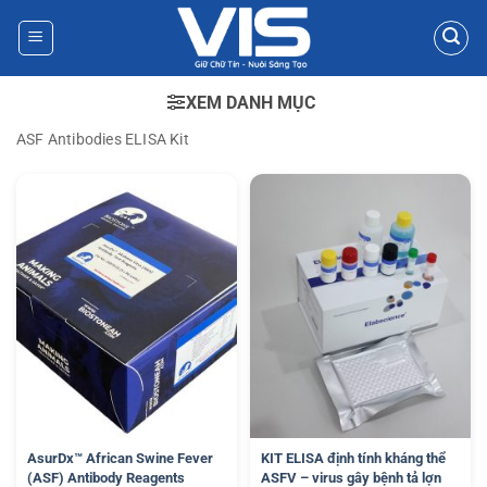
Bỏ
qua
nội
dung
XEM DANH MỤC
ASF Antibodies ELISA Kit
AsurDx™ African Swine Fever
KIT ELISA định tính kháng thể
(ASF) Antibody Reagents
ASFV – virus gây bệnh tả lợn