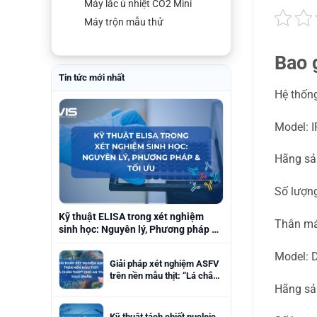
Máy lắc ủ nhiệt CO2 Mini
Máy trộn mẫu thử
Bao 
Tin tức mới nhất
Hệ thống
Model: 
Hãng sả
Số lượng
Kỹ thuật ELISA trong xét nghiệm
Thân má
sinh học: Nguyên lý, Phương pháp &
Tối ưu
Model: 
Giải pháp xét nghiệm ASFV
trên nền mẫu thịt: “Lá chắn
Hãng sả
thép” cho an toàn thực
phẩm
Kỹ thuật tách chiết nucleic