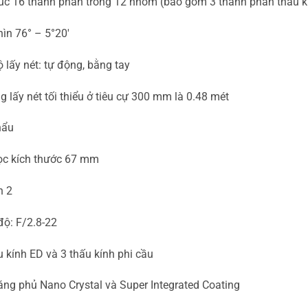
úc 16 thành phần trong 12 nhóm (bao gồm 3 thành phần thấu kí
ìn 76° – 5°20′
 lấy nét: tự động, bằng tay
 lấy nét tối thiểu ở tiêu cự 300 mm là 0.48 mét
hẩu
lọc kích thước 67 mm
h 2
độ: F/2.8-22
 kính ED và 3 thấu kính phi cầu
áng phủ Nano Crystal và Super Integrated Coating