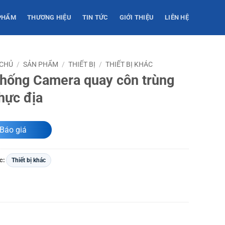
PHẨM
THƯƠNG HIỆU
TIN TỨC
GIỚI THIỆU
LIÊN HỆ
 CHỦ
/
SẢN PHẨM
/
THIẾT BỊ
/
THIẾT BỊ KHÁC
thống Camera quay côn trùng
thực địa
Báo giá
c:
Thiết bị khác