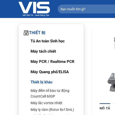
Bỏ
Tìm
qua
kiếm:
nội
dung
THIẾT BỊ
Tủ An toàn Sinh học
Máy tách chiết
Máy PCR / Realtime PCR
Máy Quang phổ/ELISA
Thiết bị khác
Máy đếm tế bào tự động
CountCell 600P
Máy lắc vortex nhiệt
MÔ TẢ
Máy ly tâm (Rotor 8x15mL)