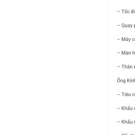
– Tốc độ
– Quay 
– Máy có
– Màn hì
– Thân 
Ống Kín
– Tiêu 
– Khẩu đ
– Khẩu đ