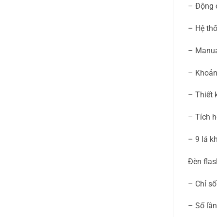
– Động c
– Hệ thố
– Manua
– Khoảng
– Thiết 
– Tích h
– 9 lá k
Đèn flas
– Chỉ số
– Số lần