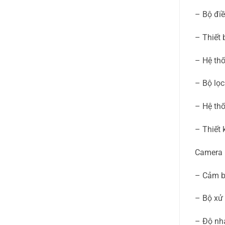
– Bộ điề
– Thiết 
– Hệ thố
– Bộ lọ
– Hệ thố
– Thiết 
Camera
– Cảm b
– Bộ xử 
– Độ nh