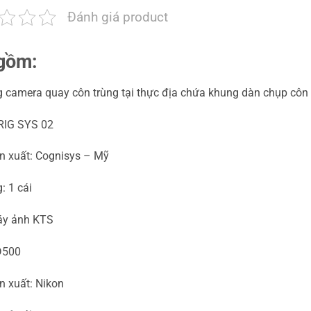
Đánh giá product
gồm:
 camera quay côn trùng tại thực địa chứa khung dàn chụp côn 
IRIG SYS 02
n xuất: Cognisys – Mỹ
: 1 cái
y ảnh KTS
D500
n xuất: Nikon