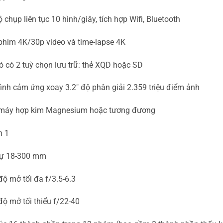
 chụp liên tục 10 hình/giây, tích hợp Wifi, Bluetooth
phim 4K/30p video và time-lapse 4K
 có 2 tuỳ chọn lưu trữ: thẻ XQD hoặc SD
nh cảm ứng xoay 3.2″ độ phân giải 2.359 triệu điểm ảnh
máy hợp kim Magnesium hoặc tương đương
h 1
cự 18-300 mm
ộ mở tối đa f/3.5-6.3
ộ mở tối thiểu f/22-40