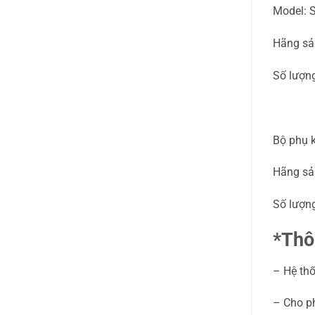
Model: 
Hãng sả
Số lượng
Bộ phụ k
Hãng sả
Số lượng
*Thô
– Hệ thố
– Cho ph