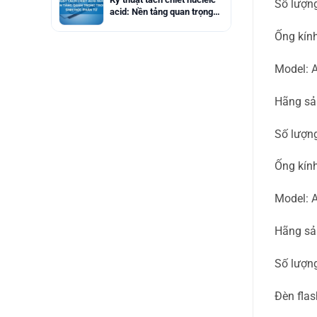
Số lượng
acid: Nền tảng quan trọng
trong sinh học phân tử
Ống kín
Model: 
Hãng sả
Số lượng
Ống kín
Model: 
Hãng sả
Số lượng
Đèn flas