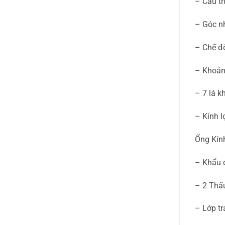
– Cấu tr
– Góc nh
– Chế độ
– Khoảng
– 7 lá k
– Kính 
Ống Kín
– Khẩu 
– 2 Thấu
– Lớp tr