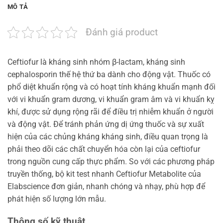
MÔ TẢ
Đánh giá product
Ceftiofur là kháng sinh nhóm β-lactam, kháng sinh
cephalosporin thế hệ thứ ba dành cho động vật. Thuốc có
phổ diệt khuẩn rộng và có hoạt tính kháng khuẩn mạnh đối
với vi khuẩn gram dương, vi khuẩn gram âm và vi khuẩn kỵ
khí, được sử dụng rộng rãi để điều trị nhiễm khuẩn ở người
và động vật. Để tránh phản ứng dị ứng thuốc và sự xuất
hiện của các chủng kháng kháng sinh, điều quan trọng là
phải theo dõi các chất chuyển hóa còn lại của ceftiofur
trong nguồn cung cấp thực phẩm. So với các phương pháp
truyền thống, bộ kit test nhanh Ceftiofur Metabolite của
Elabscience đơn giản, nhanh chóng và nhạy, phù hợp để
phát hiện số lượng lớn mẫu.
Thông số kỹ thuật