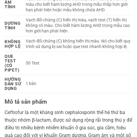
ÂM
màu cho biết hàm lượng AHD trong mẫu thấp hơn giới
TÍNH
hạn phát hiện hoặc mẫu không chứa AHD.
Vạch đối chứng (C) hiển thị màu, vạch test (T) hiển thị
DƯƠNG
không có màu. Cho biết hàm lượng AHD trong mẫu cao
TÍNH
hơn giới hạn phát hiện.
Vạch đối chứng (C) không hiển thị màu. Nó cho biết quy
KHÔNG
HỢP LỆ
trình sử dụng bị sai hoặc que test nhanh không hợp lệ.
QUE
TEST
50 Test
(CÓ
PIPET)
HƯỚNG
1 bản
DẪN SỬ
DỤNG
Mô tả sản phẩm
Ceftiofur là một kháng sinh cephalosporin thế hệ thứ ba
thuộc nhóm β-lactam, được sử dụng rộng rãi trong thú y để
điều trị nhiều bệnh nhiễm khuẩn ở gia súc, gia cầm, hiệu
quả cao đối với vi khuẩn Gram dương, Gram âm và một số