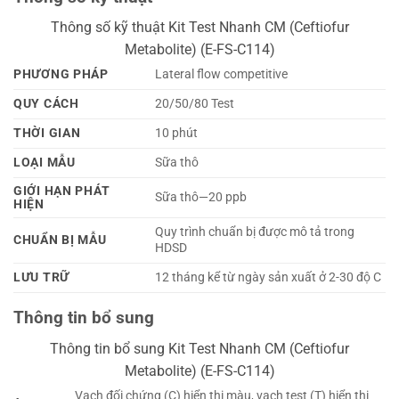
Thông số kỹ thuật Kit Test Nhanh CM (Ceftiofur
Metabolite) (E-FS-C114)
PHƯƠNG PHÁP
Lateral flow competitive
QUY CÁCH
20/50/80 Test
THỜI GIAN
10 phút
LOẠI MẪU
Sữa thô
GIỚI HẠN PHÁT
Sữa thô—20 ppb
HIỆN
Quy trình chuẩn bị được mô tả trong
CHUẨN BỊ MẪU
HDSD
LƯU TRỮ
12 tháng kể từ ngày sản xuất ở 2-30 độ C
Thông tin bổ sung
Thông tin bổ sung Kit Test Nhanh CM (Ceftiofur
Metabolite) (E-FS-C114)
Vạch đối chứng (C) hiển thị màu, vạch test (T) hiển thị