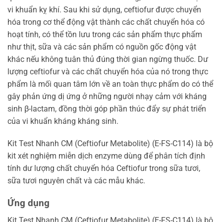
vi khuẩn kỵ khí. Sau khi sử dụng, ceftiofur được chuyển
hóa trong cơ thể động vật thành các chất chuyển hóa có
hoạt tính, có thể tồn lưu trong các sản phẩm thực phẩm
như thịt, sữa và các sản phẩm có nguồn gốc động vật
khác nếu không tuân thủ đúng thời gian ngừng thuốc. Dư
lượng ceftiofur và các chất chuyển hóa của nó trong thực
phẩm là mối quan tâm lớn về an toàn thực phẩm do có thể
gây phản ứng dị ứng ở những người nhạy cảm với kháng
sinh β-lactam, đồng thời góp phần thúc đẩy sự phát triển
của vi khuẩn kháng kháng sinh.
Kit Test Nhanh CM (Ceftiofur Metabolite) (E-FS-C114) là bộ
kit xét nghiệm miễn dịch enzyme dùng để phân tích định
tính dư lượng chất chuyển hóa Ceftiofur trong sữa tươi,
sữa tươi nguyên chất và các mẫu khác.
Ứng dụng
Kit Test Nhanh CM (Ceftiofur Metabolite) (E-FS-C114) là bộ