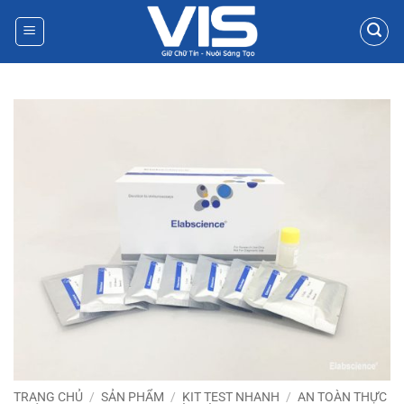
Bỏ
qua
nội
dung
TRANG CHỦ
/
SẢN PHẨM
/
KIT TEST NHANH
/
AN TOÀN THỰC