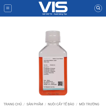
Bỏ
qua
nội
dung
TRANG CHỦ
/
SẢN PHẨM
/
NUÔI CẤY TẾ BÀO
/
MÔI TRƯỜNG