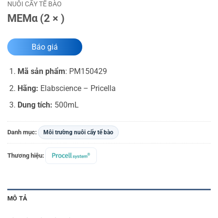
NUÔI CẤY TẾ BÀO
MEMα (2 × )
Báo giá
Mã sản phẩm
:
PM150429
Hãng:
Elabscience – Pricella
Dung tích:
500mL
Danh mục:
Môi trường nuôi cấy tế bào
Thương hiệu:
MÔ TẢ