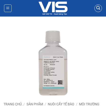
Bỏ
qua
nội
dung
TRANG CHỦ
/
SẢN PHẨM
/
NUÔI CẤY TẾ BÀO
/
MÔI TRƯỜNG