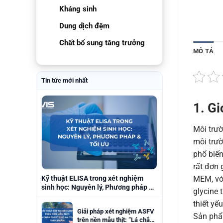
Kháng sinh
Dung dịch đệm
Chất bổ sung tăng trưởng
MÔ TẢ
Tin tức mới nhất
1. Gi
Môi trườ
môi trườ
phổ biến
rất đơn 
Kỹ thuật ELISA trong xét nghiệm
MEM, với
sinh học: Nguyên lý, Phương pháp &
glycine 
Tối ưu
thiết yế
Giải pháp xét nghiệm ASFV
Sản phẩm
trên nền mẫu thịt: “Lá chắn