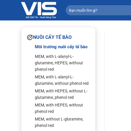
Bỏ
Tìm
qua
kiếm:
nội
dung
NUÔI CẤY TẾ BÀO
Môi trường nuôi cấy tế bào
MEM, with L-alanyl-L-
glutamine, HEPES, without
phenol red
MEM, with L-alanyl-L-
glutamine, without phenol red
MEM, with HEPES, without L-
glutamine, phenol red
MEM, with HEPES, without
phenol red
MEM, without L-glutamine,
phenol red