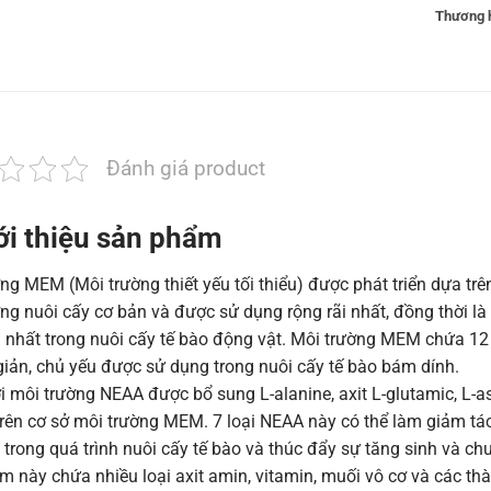
Thương h
Đánh giá product
ới thiệu sản phẩm
ng MEM (Môi trường thiết yếu tối thiểu) được phát triển dựa tr
ng nuôi cấy cơ bản và được sử dụng rộng rãi nhất, đồng thời l
 nhất trong nuôi cấy tế bào động vật. Môi trường MEM chứa 12 lo
giản, chủ yếu được sử dụng trong nuôi cấy tế bào bám dính.
 môi trường NEAA được bổ sung L-alanine, axit L-glutamic, L-aspa
trên cơ sở môi trường MEM. 7 loại NEAA này có thể làm giảm tá
u trong quá trình nuôi cấy tế bào và thúc đẩy sự tăng sinh và ch
 này chứa nhiều loại axit amin, vitamin, muối vô cơ và các t