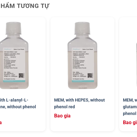
PHẨM TƯƠNG TỰ
th L-alanyl-L-
MEM, with HEPES, without
MEM, w
ne, without phenol
phenol red
glutam
phenol
Bao gia
a
Bao g