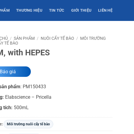
PHẨM
THƯƠNG HIỆU
TIN TỨC
GIỚI THIỆU
LIÊN HỆ
 CHỦ
/
SẢN PHẨM
/
NUÔI CẤY TẾ BÀO
/
MÔI TRƯỜNG
ẤY TẾ BÀO
, with HEPES
Báo giá
sản phẩm
:
PM150433
g:
Elabscience – Pricella
g tích:
500mL
c:
Môi trường nuôi cấy tế bào