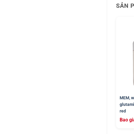
SẢN 
MEM, wi
glutami
red
Bao gi