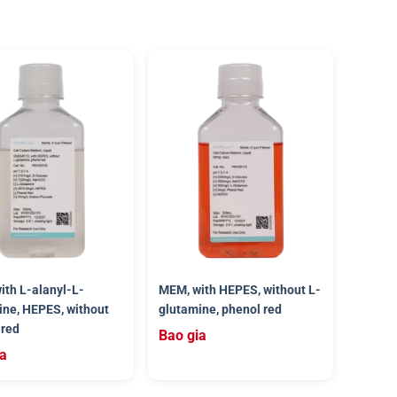
ith L-alanyl-L-
MEM, with HEPES, without L-
ine, HEPES, without
glutamine, phenol red
 red
Bao gia
ia