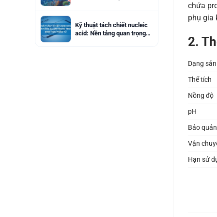
chứa pro
thép” cho an toàn thực
phẩm
phụ gia
Kỹ thuật tách chiết nucleic
acid: Nền tảng quan trọng
2. T
trong sinh học phân tử
Dạng sả
Thể tích
Nồng độ
pH
Bảo quản
Vận chuy
Hạn sử d