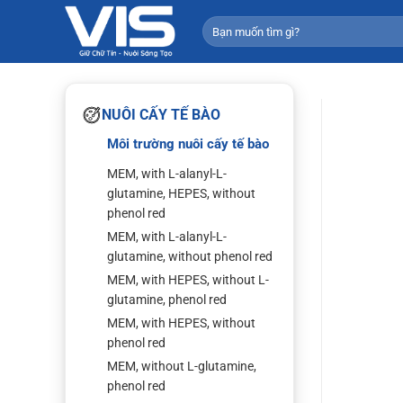
Bỏ
Tìm
qua
kiếm:
nội
dung
NUÔI CẤY TẾ BÀO
Môi trường nuôi cấy tế bào
MEM, with L-alanyl-L-
glutamine, HEPES, without
phenol red
MEM, with L-alanyl-L-
glutamine, without phenol red
MEM, with HEPES, without L-
glutamine, phenol red
MEM, with HEPES, without
phenol red
MEM, without L-glutamine,
phenol red