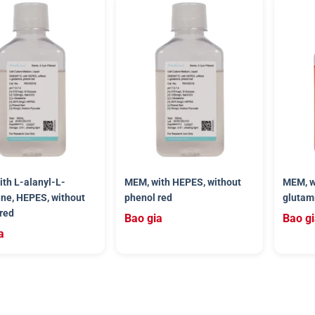
th L-alanyl-L-
MEM, with HEPES, without
MEM, w
ne, HEPES, without
phenol red
glutam
red
Bao gia
Bao g
a