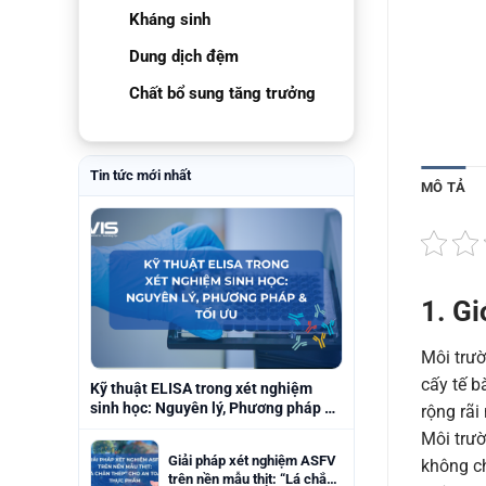
Kháng sinh
Dung dịch đệm
Chất bổ sung tăng trưởng
Tin tức mới nhất
MÔ TẢ
1. Gi
Môi trườ
cấy tế b
Kỹ thuật ELISA trong xét nghiệm
sinh học: Nguyên lý, Phương pháp &
rộng rãi
Tối ưu
Môi trườ
Giải pháp xét nghiệm ASFV
không ch
trên nền mẫu thịt: “Lá chắn