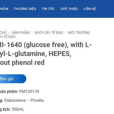
PHẨM
THƯƠNG HIỆU
TIN TỨC
GIỚI THIỆU
LIÊN HỆ
 CHỦ
/
SẢN PHẨM
/
NUÔI CẤY TẾ BÀO
/
MÔI TRƯỜNG
ẤY TẾ BÀO
-1640 (glucose free), with L-
nyl-L-glutamine, HEPES,
out phenol red
Báo giá
sản phẩm
:
PM150129
g:
Elabscience – Pricella
g tích:
500mL