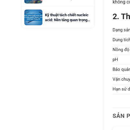
không c
thép” cho an toàn thực
phẩm
2. T
Kỹ thuật tách chiết nucleic
acid: Nền tảng quan trọng
trong sinh học phân tử
Dạng sả
Dung tíc
Nồng độ
pH
Bảo quả
Vận chu
Hạn sử 
SẢN 