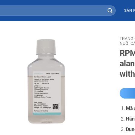
SẢN 
TRANG
NUÔI C
RPMI
ala
with
Mã 
Hãn
Dun