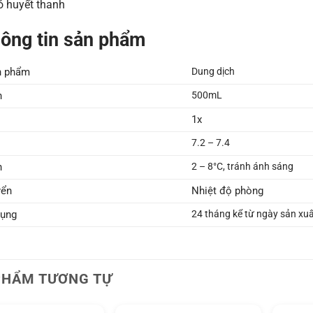
ó huyết thanh
hông tin sản phẩm
n phẩm
Dung dịch
h
500mL
1x
7.2 – 7.4
n
2 – 8°C, tránh ánh sáng
yển
Nhiệt độ phòng
dụng
24 tháng kể từ ngày sản xu
PHẨM TƯƠNG TỰ