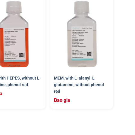
ith HEPES, without L-
MEM, with L-alanyl-L-
ine, phenol red
glutamine, without phenol
red
ia
Bao gia