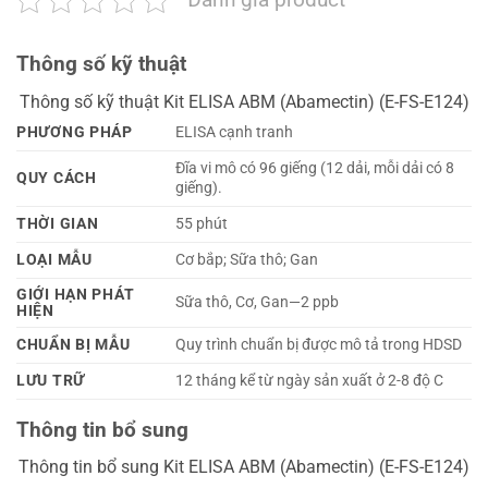
Thông số kỹ thuật
Thông số kỹ thuật Kit ELISA ABM (Abamectin) (E-FS-E124)
PHƯƠNG PHÁP
ELISA cạnh tranh
Đĩa vi mô có 96 giếng (12 dải, mỗi dải có 8
QUY CÁCH
giếng).
THỜI GIAN
55 phút
LOẠI MẪU
Cơ bắp; Sữa thô; Gan
GIỚI HẠN PHÁT
Sữa thô, Cơ, Gan—2 ppb
HIỆN
CHUẨN BỊ MẪU
Quy trình chuẩn bị được mô tả trong HDSD
LƯU TRỮ
12 tháng kể từ ngày sản xuất ở 2-8 độ C
Thông tin bổ sung
Thông tin bổ sung Kit ELISA ABM (Abamectin) (E-FS-E124)