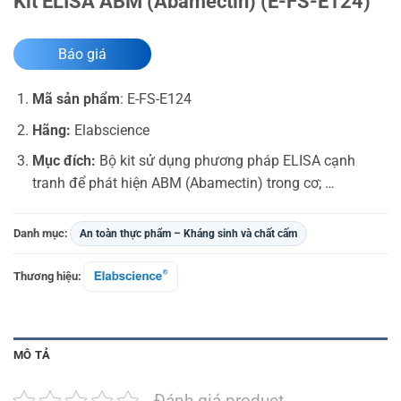
Kit ELISA ABM (Abamectin) (E-FS-E124)
Báo giá
Mã sản phẩm
:
E-FS-E124
Hãng:
Elabscience
Mục đích:
Bộ kit sử dụng phương pháp ELISA cạnh
tranh để phát hiện ABM (Abamectin) trong cơ; …
Danh mục:
An toàn thực phẩm – Kháng sinh và chất cấm
Thương hiệu:
MÔ TẢ
Đánh giá product