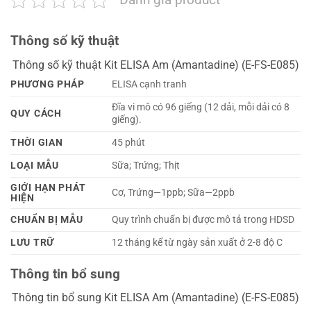
Thông số kỹ thuật
Thông số kỹ thuật Kit ELISA Am (Amantadine) (E-FS-E085)
PHƯƠNG PHÁP
ELISA cạnh tranh
Đĩa vi mô có 96 giếng (12 dải, mỗi dải có 8
QUY CÁCH
giếng).
THỜI GIAN
45 phút
LOẠI MẪU
Sữa; Trứng; Thịt
GIỚI HẠN PHÁT
Cơ, Trứng—1ppb; Sữa—2ppb
HIỆN
CHUẨN BỊ MẪU
Quy trình chuẩn bị được mô tả trong HDSD
LƯU TRỮ
12 tháng kể từ ngày sản xuất ở 2-8 độ C
Thông tin bổ sung
Thông tin bổ sung Kit ELISA Am (Amantadine) (E-FS-E085)