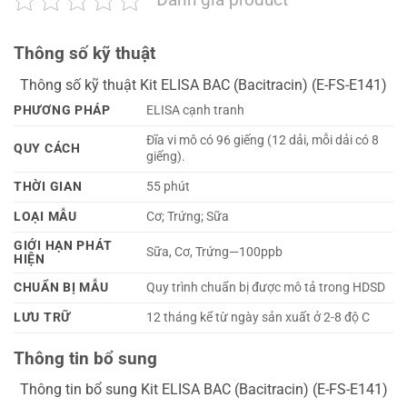
Thông số kỹ thuật
Thông số kỹ thuật Kit ELISA BAC (Bacitracin) (E-FS-E141)
PHƯƠNG PHÁP
ELISA cạnh tranh
Đĩa vi mô có 96 giếng (12 dải, mỗi dải có 8
QUY CÁCH
giếng).
THỜI GIAN
55 phút
LOẠI MẪU
Cơ; Trứng; Sữa
GIỚI HẠN PHÁT
Sữa, Cơ, Trứng—100ppb
HIỆN
CHUẨN BỊ MẪU
Quy trình chuẩn bị được mô tả trong HDSD
LƯU TRỮ
12 tháng kể từ ngày sản xuất ở 2-8 độ C
Thông tin bổ sung
Thông tin bổ sung Kit ELISA BAC (Bacitracin) (E-FS-E141)