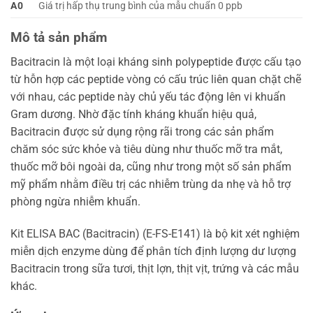
A0
Giá trị hấp thụ trung bình của mẫu chuẩn 0 ppb
Mô tả sản phẩm
Bacitracin là một loại kháng sinh polypeptide được cấu tạo
từ hỗn hợp các peptide vòng có cấu trúc liên quan chặt chẽ
với nhau, các peptide này chủ yếu tác động lên vi khuẩn
Gram dương. Nhờ đặc tính kháng khuẩn hiệu quả,
Bacitracin được sử dụng rộng rãi trong các sản phẩm
chăm sóc sức khỏe và tiêu dùng như thuốc mỡ tra mắt,
thuốc mỡ bôi ngoài da, cũng như trong một số sản phẩm
mỹ phẩm nhằm điều trị các nhiễm trùng da nhẹ và hỗ trợ
phòng ngừa nhiễm khuẩn.
Kit ELISA BAC (Bacitracin) (E-FS-E141) là bộ kit xét nghiệm
miễn dịch enzyme dùng để phân tích định lượng dư lượng
Bacitracin trong sữa tươi, thịt lợn, thịt vịt, trứng và các mẫu
khác.