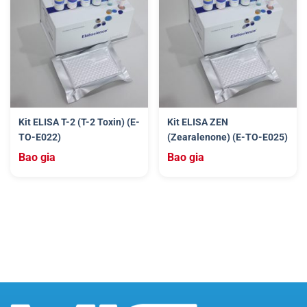
Kit ELISA T-2 (T-2 Toxin) (E-
Kit ELISA ZEN
TO-E022)
(Zearalenone) (E-TO-E025)
Bao gia
Bao gia