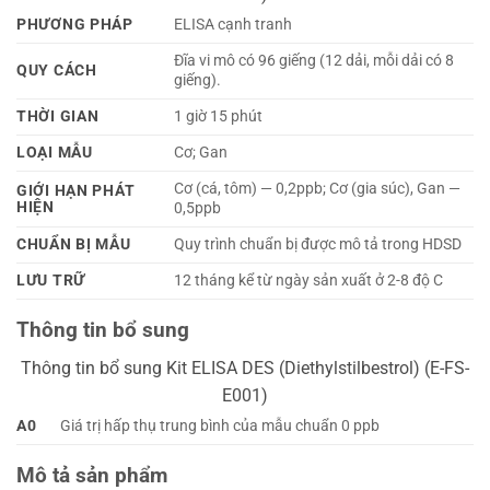
PHƯƠNG PHÁP
ELISA cạnh tranh
Đĩa vi mô có 96 giếng (12 dải, mỗi dải có 8
QUY CÁCH
giếng).
THỜI GIAN
1 giờ 15 phút
LOẠI MẪU
Cơ; Gan
Cơ (cá, tôm) — 0,2ppb; Cơ (gia súc), Gan —
GIỚI HẠN PHÁT
HIỆN
0,5ppb
CHUẨN BỊ MẪU
Quy trình chuẩn bị được mô tả trong HDSD
LƯU TRỮ
12 tháng kể từ ngày sản xuất ở 2-8 độ C
Thông tin bổ sung
Thông tin bổ sung Kit ELISA DES (Diethylstilbestrol) (E-FS-
E001)
A0
Giá trị hấp thụ trung bình của mẫu chuẩn 0 ppb
Mô tả sản phẩm