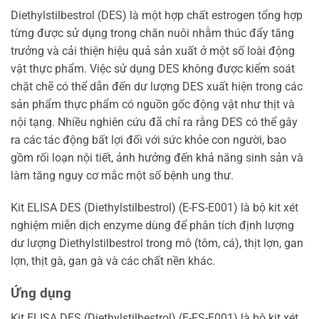
Diethylstilbestrol (DES) là một hợp chất estrogen tổng hợp
từng được sử dụng trong chăn nuôi nhằm thúc đẩy tăng
trưởng và cải thiện hiệu quả sản xuất ở một số loài động
vật thực phẩm. Việc sử dụng DES không được kiểm soát
chặt chẽ có thể dẫn đến dư lượng DES xuất hiện trong các
sản phẩm thực phẩm có nguồn gốc động vật như thịt và
nội tạng. Nhiều nghiên cứu đã chỉ ra rằng DES có thể gây
ra các tác động bất lợi đối với sức khỏe con người, bao
gồm rối loạn nội tiết, ảnh hưởng đến khả năng sinh sản và
làm tăng nguy cơ mắc một số bệnh ung thư.
Kit ELISA DES (Diethylstilbestrol) (E-FS-E001) là bộ kit xét
nghiệm miễn dịch enzyme dùng để phân tích định lượng
dư lượng Diethylstilbestrol trong mô (tôm, cá), thịt lợn, gan
lợn, thịt gà, gan gà và các chất nền khác.
Ứng dụng
Kit ELISA DES (Diethylstilbestrol) (E-FS-E001) là bộ kit xét