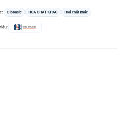
c:
Biobasic
HÓA CHẤT KHÁC
Hoá chất khác
iệu: