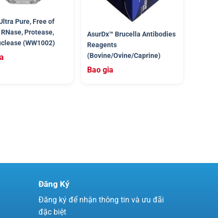
Ultra Pure, Free of
 RNase, Protease,
AsurDx™ Brucella Antibodies
clease (WW1002)
Reagents
(Bovine/Ovine/Caprine)
ia
Bao gia
Đăng Ký
Đăng ký để nhận thông tin và ưu đãi
đặc biệt