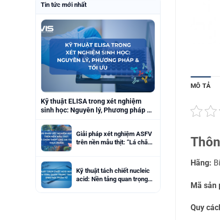
Tin tức mới nhất
MÔ TẢ
Kỹ thuật ELISA trong xét nghiệm
sinh học: Nguyên lý, Phương pháp &
Tối ưu
Giải pháp xét nghiệm ASFV
Thôn
trên nền mẫu thịt: “Lá chắn
thép” cho an toàn thực
phẩm
Hãng:
Bi
Kỹ thuật tách chiết nucleic
acid: Nền tảng quan trọng
Mã sản
trong sinh học phân tử
Quy các