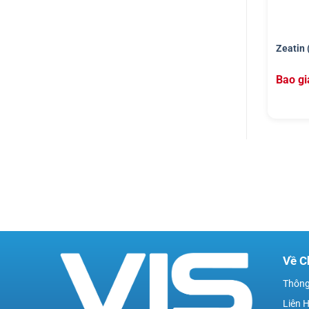
Zeatin
Bao gi
Về C
Thông
Liên 