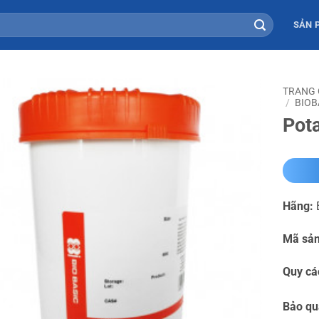
SẢN 
TRANG
/
BIOB
Pot
Hãng:
B
Mã sả
Quy cá
Bảo q