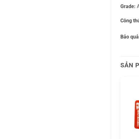
Grade:
Công th
Bảo quả
SẢN 