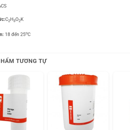
ACS
ức:
C
H
O
K
2
3
2
o
n:
18 đến 25
C
PHẨM TƯƠNG TỰ