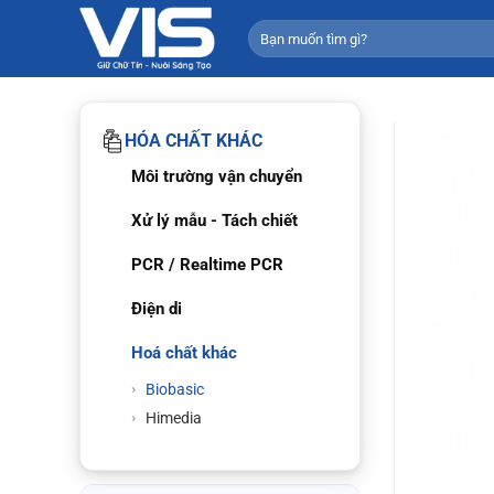
Bỏ
Tìm
qua
kiếm:
nội
dung
HÓA CHẤT KHÁC
Môi trường vận chuyển
Xử lý mẫu - Tách chiết
PCR / Realtime PCR
Điện di
Hoá chất khác
Biobasic
Himedia