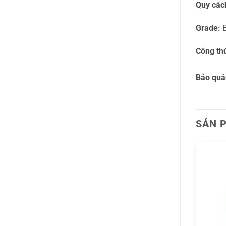
Quy các
Grade:
B
Công th
Bảo quả
SẢN 