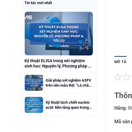
Tin tức mới nhất
Kỹ thuật ELISA trong xét nghiệm
MÔ TẢ
sinh học: Nguyên lý, Phương pháp &
Tối ưu
Giải pháp xét nghiệm ASFV
trên nền mẫu thịt: “Lá chắn
thép” cho an toàn thực
Thôn
phẩm
Kỹ thuật tách chiết nucleic
acid: Nền tảng quan trọng
Hãng:
Bi
trong sinh học phân tử
Mã sản