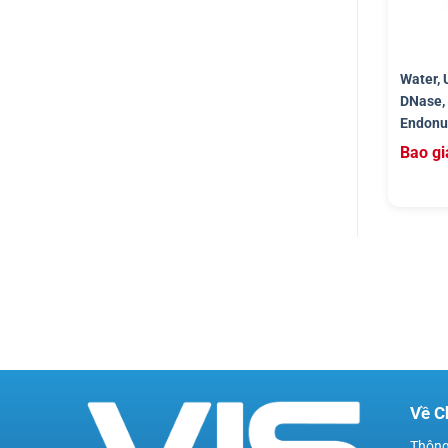
Water, 
DNase, 
Endonu
Bao gi
Về C
Thông