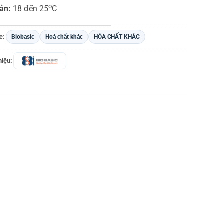
o
uản:
18 đến 25
C
c:
Biobasic
Hoá chất khác
HÓA CHẤT KHÁC
iệu: