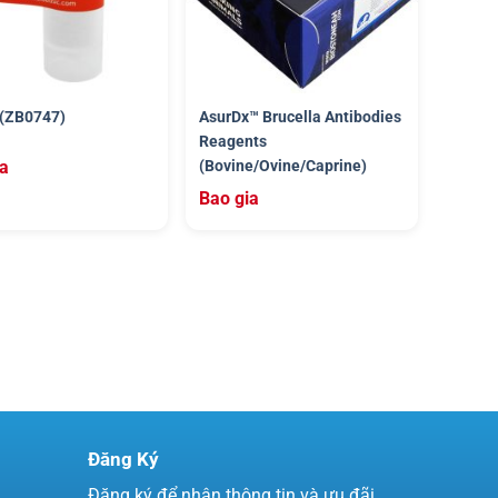
 (ZB0747)
AsurDx™ Brucella Antibodies
Reagents
ia
(Bovine/Ovine/Caprine)
Bao gia
Đăng Ký
Đăng ký để nhận thông tin và ưu đãi