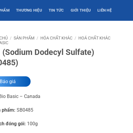
PHẨM
THƯƠNG HIỆU
TIN TỨC
GIỚI THIỆU
LIÊN HỆ
 CHỦ
/
SẢN PHẨM
/
HÓA CHẤT KHÁC
/
HOÁ CHẤT KHÁC
ASIC
 (Sodium Dodecyl Sulfate)
0485)
Báo giá
io Basic – Canada
n phẩm:
SB0485
ch đóng gói:
100g