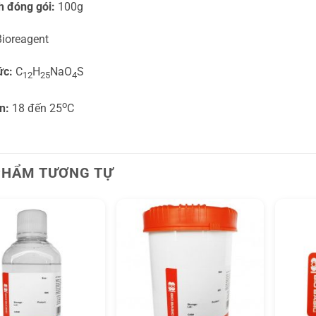
h đóng gói:
100g
ioreagent
ức:
C
H
NaO
S
12
25
4
o
n:
18 đến 25
C
PHẨM TƯƠNG TỰ