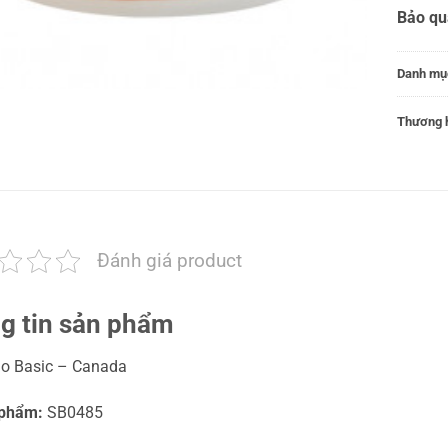
Bảo q
Danh mụ
Thương h
Đánh giá product
g tin sản phẩm
o Basic – Canada
 phẩm:
SB0485