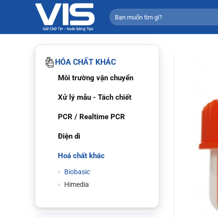
Bỏ
Tìm
qua
kiếm:
nội
dung
HÓA CHẤT KHÁC
Môi trường vận chuyển
Xử lý mẫu - Tách chiết
PCR / Realtime PCR
Điện di
Hoá chất khác
Biobasic
Himedia