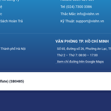
Hệ
Tel: (024) 7300 3386
ức
Thắc Mắc: info@vishn.vn
 Sách Hoàn Trả
Kỹ Thuật: support@vishn.vn
VĂN PHÒNG TP. HỒ CHÍ MINH
 Thành phố Hà Nội
Số 65, đường số 26, Phường An Lạc, T
Thứ 2 – Thứ 7: 08:00 – 17:00
Xem chỉ đường trên Google Maps
Công ty Cổ phần Công nghệ VIS — Mã số thuế: 0111164758
lfate) (SB0485)