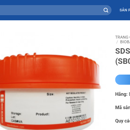
SẢN 
TRANG
/
BIOB
SDS
(SB
Hãng:
B
Mã sả
Quy cá